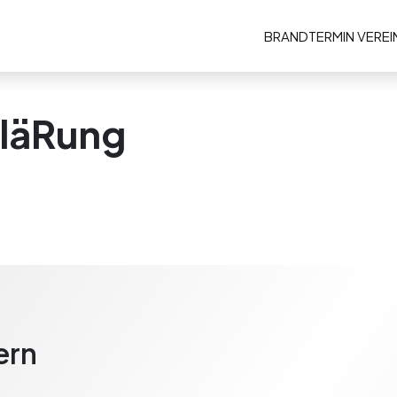
BRAND
TERMIN VERE
läRung
ern