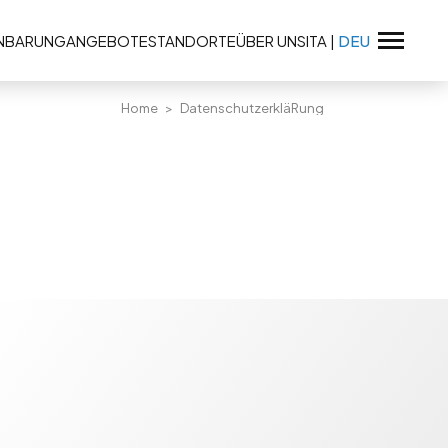
INBARUNG
ANGEBOTE
STANDORTE
ÜBER UNS
ITA
|
DEU
Home
DatenschutzerkläRung