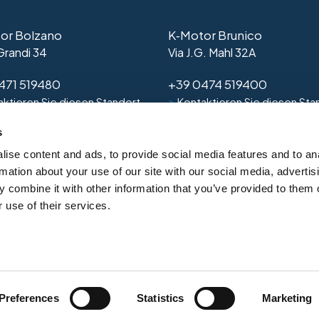
or Bolzano
K‑Motor Brunico
 Grandi 34
Via J.G. Mahl 32A
471 519480
+39 0474 519400
>
ktieren Sie diesen Standort
Kontaktieren Sie diesen Sta
s
ise content and ads, to provide social media features and to an
rmation about your use of our site with our social media, advertis
 combine it with other information that you’ve provided to them o
 use of their services.
rklärung
-
Cookie Policy
-
Zugänglichkeit
-
IVASS-Maßnahme
-
W
Preferences
Statistics
Marketing
 3, 39100 Bozen (BZ), P.I. 01564110219 | K-Motor Srl, Achille Gran