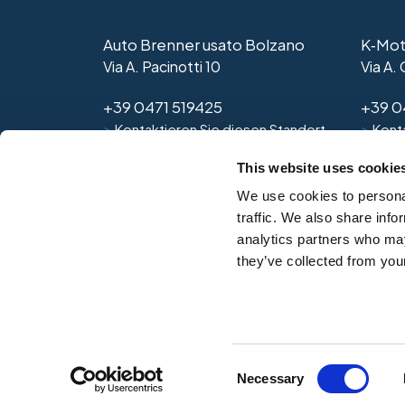
Auto Brenner usato Bolzano
K‑Mot
Via A. Pacinotti 10
Via A.
+39 0471 519425
+39 0
>
>
Kontaktieren Sie diesen Standort
Konta
This website uses cookie
We use cookies to personal
traffic. We also share info
analytics partners who may
they’ve collected from your
Datenschutze
Consent
Necessary
Auto Brenner Spa, Lancia Str.
Selection