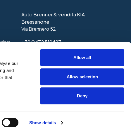
Auto Brenner & vendita KIA
Bressanone
Via Brennero 52
+39 0472 519427
ndort
>
Kontaktieren Sie diesen Standort
Allow all
alyse our
ing and
Allow selection
r that
Deny
histleblowing
Show details
di Str. 34, - 39100 Bozen (BZ)