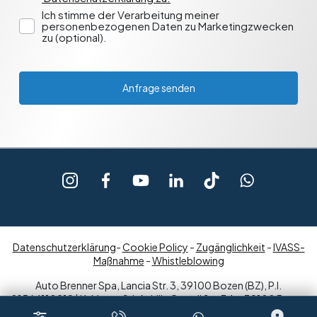
Ich stimme der Verarbeitung meiner
personenbezogenen Daten zu Marketingzwecken
zu (optional).
Anfrage senden
Datenschutzerklärung
-
Cookie Policy
-
Zugänglichkeit
-
IVASS-
Maßnahme
-
Whistleblowing
Auto Brenner Spa, Lancia Str. 3, 39100 Bozen (BZ), P.I.
01564110219 | K-Motor Srl, Achille Grandi Str. 34, - 39100 Bozen
(BZ)