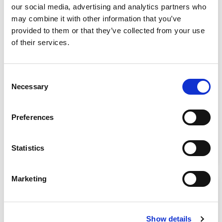
our social media, advertising and analytics partners who
U27372
may combine it with other information that you’ve
Kia Sportage
provided to them or that they’ve collected from your use
1.6 crdi mhev gt line 2wd 136cv
of their services.
Gebraucht
Consent
€ 18.900
Inkl. MwSt.
Necessary
Selection
Getriebe
Schaltgetriebe
Preferences
Kraftstoff
Diesel
Zulassungsdatum
09/2020
Statistics
Kilometer
58.350 km
Marketing
Show details