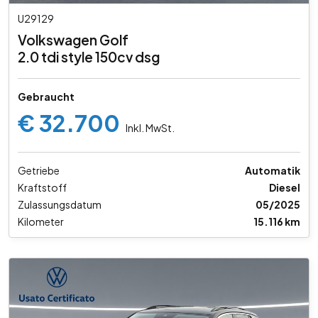
U29129
Volkswagen Golf
2.0 tdi style 150cv dsg
Gebraucht
€ 32.700
Inkl. MwSt.
Getriebe
Automatik
Kraftstoff
Diesel
Zulassungsdatum
05/2025
Kilometer
15.116 km