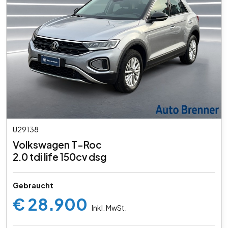
U29138
Volkswagen T-Roc
2.0 tdi life 150cv dsg
Gebraucht
€ 28.900
Inkl. MwSt.