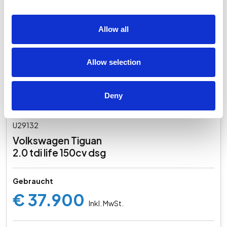
Allow all
Allow selection
Deny
U29132
Volkswagen Tiguan
2.0 tdi life 150cv dsg
Gebraucht
€ 37.900
Inkl. MwSt.