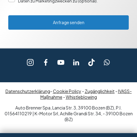
Daten zu Marketingzwecken zu (optional).
Anfrage senden
Datenschutzerklärung
-
Cookie Policy
-
Zugänglichkeit
-
IVASS-
Maßnahme
-
Whistleblowing
Auto Brenner Spa, Lancia Str. 3, 39100 Bozen (BZ), P.I.
01564110219 | K-Motor Srl, Achille Grandi Str. 34, - 39100 Bozen
(BZ)