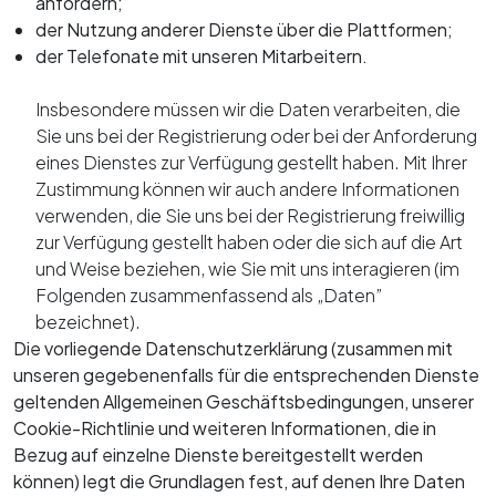
Langzeitmiete
K-Motor Bozen
anfordern;
der Nutzung anderer Dienste über die Plattformen;
K-Motor Bruneck
Kia Neuwagen
Bewerten Sie Ihren Gebrauchtwagen
der Telefonate mit unseren Mitarbeitern.
Kia Gebrauchtwagen
Finanzierung
Insbesondere müssen wir die Daten verarbeiten, die
Servicetermin buchen
Versicherung
Sie uns bei der Registrierung oder bei der Anforderung
Räder und Reifen
Myvanture
eines Dienstes zur Verfügung gestellt haben. Mit Ihrer
Express Service
Zustimmung können wir auch andere Informationen
Outdoor Shop
Ersatzteile und Zubehör
verwenden, die Sie uns bei der Registrierung freiwillig
B2B‑Bereich
zur Verfügung gestellt haben oder die sich auf die Art
Karosserie
und Weise beziehen, wie Sie mit uns interagieren (im
Revision
Folgenden zusammenfassend als „Daten”
Service Plus
bezeichnet).
Reach
Die vorliegende Datenschutzerklärung (zusammen mit
unseren gegebenenfalls für die entsprechenden Dienste
geltenden Allgemeinen Geschäftsbedingungen, unserer
Cookie-Richtlinie und weiteren Informationen, die in
Bezug auf einzelne Dienste bereitgestellt werden
können) legt die Grundlagen fest, auf denen Ihre Daten