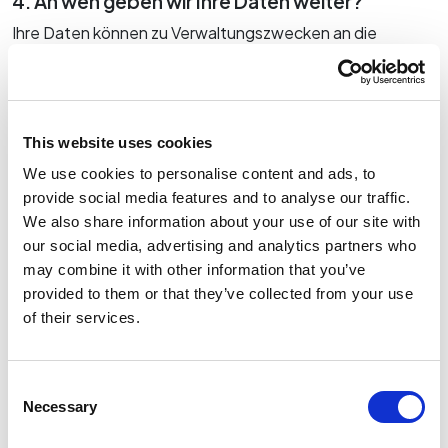
4. An wen geben wir Ihre Daten weiter?
Ihre Daten können zu Verwaltungszwecken an die
Muttergesellschaften, Tochtergesellschaften und
verbundenen Unternehmen des Händlers sowie zum
Zwecke der Verwaltung der Plattformen und der
Erbringung der angeforderten Dienstleistungen an
This website uses cookies
unsere Lieferanten weitergegeben werden, die für die
We use cookies to personalise content and ads, to
vom Händler erbrachten Dienstleistungen von
provide social media features and to analyse our traffic.
Bedeutung sind (z. B. IT-Dienstleistungen). Diese
We also share information about your use of our site with
Unternehmen agieren als Datenverarbeiter.
our social media, advertising and analytics partners who
Im Falle einer Angebotsanfrage oder einer Probefahrt
may combine it with other information that you’ve
können Ihre Daten vom Händler auch an seine
provided to them or that they’ve collected from your use
Geschäftspartner weitergegeben werden, deren
of their services.
Zusammenarbeit für die Erbringung der angeforderten
Dienstleistungen erforderlich ist, insbesondere Finanz-
oder Versicherungsgesellschaften und
Consent
Automobilhersteller oder von diesen mit der Verwaltung
Necessary
Selection
der jeweils beteiligten Kontakte beauftragte
Unternehmen (im Folgenden „Geschäftspartner“) auf der