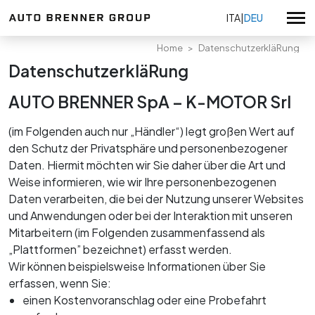
ITA
|
DEU
Home
DatenschutzerkläRung
DatenschutzerkläRung
Volkswagen
AUTO BRENNER SpA – K-MOTOR Srl
Volkswagen Nutzfahrzeuge
Gebrauchtwagen
(im Folgenden auch nur „Händler“) legt großen Wert auf
Audi Service
Alle Aktionen
den Schutz der Privatsphäre und personenbezogener
Daten. Hiermit möchten wir Sie daher über die Art und
Skoda Service
Verkaufsangebote
Alle Standorte
Weise informieren, wie wir Ihre personenbezogenen
Seat Service
Volkswagen Angebote
Daten verarbeiten, die bei der Nutzung unserer Websites
Auto Brenner Bozen
Nutzfahrzeuge Angebote
KIA
Über uns
und Anwendungen oder bei der Interaktion mit unseren
Auto Brenner Meran
KIA Angebote
Mitarbeitern (im Folgenden zusammenfassend als
Zertifizierungen
Auto Brenner Brixen
Serviceaktionen
„Plattformen” bezeichnet) erfasst werden.
Volkswagen Neuwagen
Arbeiten Sie mit uns
Auto Brenner Bruneck
Wir können beispielsweise Informationen über Sie
Volkswagen Gebrauchtwagen
Auto Brenner Gebraucht Bozen
Datenschutzerklärung
erfassen, wenn Sie:
Nutzfahrzeuge Neuwagen
Auto Brenner Gebraucht & Kia Verkauf Brixen
einen Kostenvoranschlag oder eine Probefahrt
Whistleblowing
Nutzfahrzeuge Gebrauchtwagen