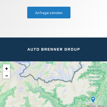
Anfrage senden
+
−