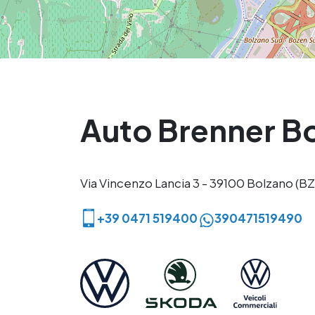
Auto Brenner B
Via Vincenzo Lancia 3 - 39100 Bolzano (BZ
+39 0471 519400
390471519490