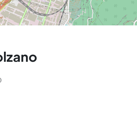
olzano
)