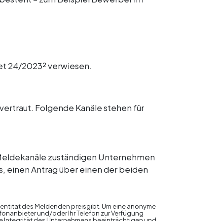
ret 24/2023² verwiesen.
ertraut. Folgende Kanäle stehen für
r Meldekanäle zuständigen Unternehmen
s, einen Antrag über einen der beiden
dentität des Meldenden preisgibt. Um eine anonyme
onanbieter und/oder Ihr Telefon zur Verfügung
die Integrität des Unternehmens beeinträchtigen und