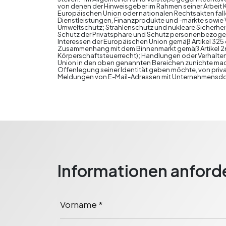
von denen der Hinweisgeber im Rahmen seiner Arbeit K
Europäischen Union oder nationalen Rechtsakten fall
Dienstleistungen, Finanzprodukte und -märkte sowie 
Umweltschutz; Strahlenschutz und nukleare Sicherheit
Schutz der Privatsphäre und Schutz personenbezogen
Interessen der Europäischen Union gemäß Artikel 325
Zusammenhang mit dem Binnenmarkt gemäß Artikel 26 
Körperschaftsteuerrecht); Handlungen oder Verhalten
Union in den oben genannten Bereichen zunichte mach
Offenlegung seiner Identität geben möchte, von pri
Meldungen von E-Mail-Adressen mit Unternehmensdo
Informationen anford
Vorname *