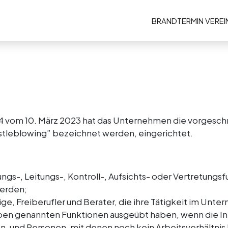
BRAND
TERMIN VERE
4 vom 10. März 2023 hat das Unternehmen die vorgesch
stleblowing” bezeichnet werden, eingerichtet.
ngs-, Leitungs-, Kontroll-, Aufsichts- oder Vertretung
werden;
ge, Freiberufler und Berater, die ihre Tätigkeit im Un
oben genannten Funktionen ausgeübt haben, wenn die I
n, und Personen, mit denen noch kein Arbeitsverhältnis