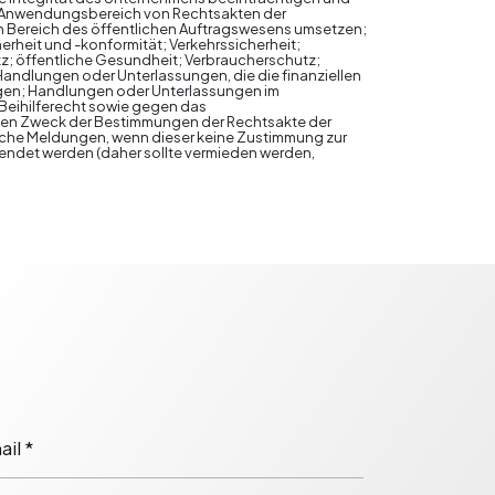
den Anwendungsbereich von Rechtsakten der
im Bereich des öffentlichen Auftragswesens umsetzen;
rheit und -konformität; Verkehrssicherheit;
tz; öffentliche Gesundheit; Verbraucherschutz;
ndlungen oder Unterlassungen, die die finanziellen
tigen; Handlungen oder Unterlassungen im
Beihilferecht sowie gegen das
r den Zweck der Bestimmungen der Rechtsakte der
liche Meldungen, wenn dieser keine Zustimmung zur
endet werden (daher sollte vermieden werden,
il *