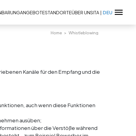
INBARUNG
ANGEBOTE
STANDORTE
ÜBER UNS
ITA
|
DEU
Home
Whistleblowing
riebenen Kanäle für den Empfang und die
sfunktionen, auch wenn diese Funktionen
ternehmen ausüben;
nformationen über die Verstöße während
 besteht – zum Beispiel Bewerber im