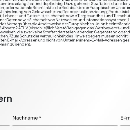
enntnis erlangt hat, meldepflichtig. Dazu gehören: Straftaten, die in 
en, oder nationale Rechtsakte, die Rechtsakte der Europäischen Union 
Verhinderung von Geldwäsche und Terrorismusfinanzierung; Produktsiche
; Lebens- und Futtermittelsicherheit sowie Tiergesundheit und Tierschu
er Daten sowie Sicherheit von Netzwerken und Informationssystemen; Ha
 des Vertrags über die Arbeitsweise der Europäischen Union beeinträch
Absatz 2 AEUV (einschließlich Verstößen gegen das Wettbewerbs- und 
sweisen, die zwar keine Straftat darstellen, aber den Gegenstand ode
en. ³Zum Schutz der Vertraulichkeit des Hinweisgebers müssen schrift
vaten E-Mail-Adressen und nicht von Unternehmens-E-Mail-Adressen ges
main zu senden).
ern
Nachname *
E-ma