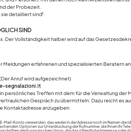
nd der Probezeit.
e detailliert sind¹.
ÖGLICH SIND
ex. Der Vollständigkeit halber wird auf das Gesetzesdek
 Meldungen erfahrenen und spezialisierten Beratern anv
(Der Anruf wird aufgezeichnet)
-segnalazioni.it
n persönliches Treffen mit dem für die Verwaltung de
ertraulichen Gespräch zu übermitteln. Dazu reicht es au
ine Kontaktadresse anzugeben.
 E-Mail-Konto verwenden, das weder in der Adresse noch im Namen die I
henden Optionen zur Unterdrückung der Rufnummer, die Ihnen Ihr Telef
orschriften der Europäischen Union, die das öffentliche Interesse oder 