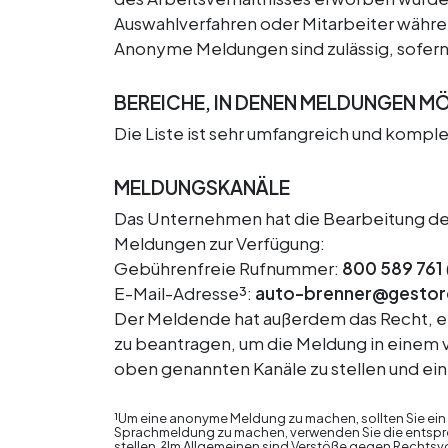
Auswahlverfahren oder Mitarbeiter währe
Anonyme Meldungen sind zulässig, sofern si
BEREICHE, IN DENEN MELDUNGEN M
Die Liste ist sehr umfangreich und kompl
MELDUNGSKANÄLE
Das Unternehmen hat die Bearbeitung der
Meldungen zur Verfügung:
Gebührenfreie Rufnummer:
800 589 761
E-Mail-Adresse³:
auto-brenner@gestore
Der Meldende hat außerdem das Recht, ei
zu beantragen, um die Meldung in einem v
oben genannten Kanäle zu stellen und e
¹Um eine anonyme Meldung zu machen, sollten Sie ein
Sprachmeldung zu machen, verwenden Sie die entsprec
stellen. ²Im Allgemeinen sind Verstöße gegen Rechtsv