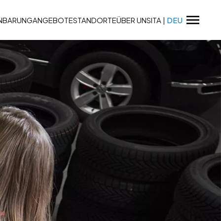
INBARUNG
ANGEBOTE
STANDORTE
ÜBER UNS
ITA
|
DEU