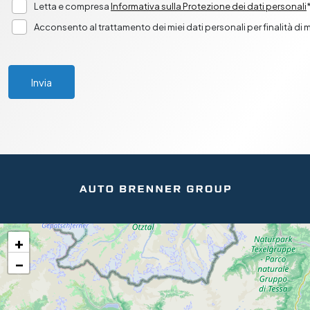
Letta e compresa
Informativa sulla Protezione dei dati personali
Acconsento al trattamento dei miei dati personali per finalità di
Invia
+
−