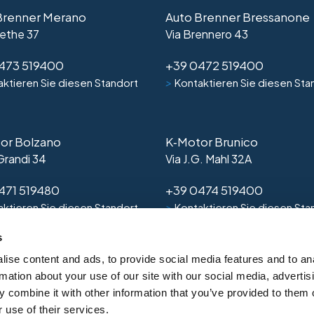
Brenner Merano
Auto Brenner Bressanone
ethe 37
Via Brennero 43
473 519400
+39 0472 519400
>
ktieren Sie diesen Standort
Kontaktieren Sie diesen Sta
or Bolzano
K‑Motor Brunico
 Grandi 34
Via J.G. Mahl 32A
471 519480
+39 0474 519400
>
ktieren Sie diesen Standort
Kontaktieren Sie diesen Sta
s
ise content and ads, to provide social media features and to an
rmation about your use of our site with our social media, advertis
 combine it with other information that you’ve provided to them o
 use of their services.