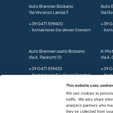
Auto Brenner Bolzano
Auto 
Via Vincenzo Lancia 3
Via Go
+39 0471 519400
+39 0
>
>
Kontaktieren Sie diesen Standort
Konta
Auto Brenner usato Bolzano
K‑Mot
Via A. Pacinotti 10
Via A.
+39 0471 519425
+39 0
>
>
Kontaktieren Sie diesen Standort
Konta
This website uses cookie
We use cookies to personal
traffic. We also share info
analytics partners who may
they’ve collected from your