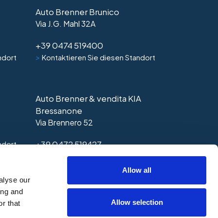
Auto Brenner Brunico
Via J.G. Mahl 32A
+39 0474 519400
>
ndort
Kontaktieren Sie diesen Standort
Auto Brenner & vendita KIA
Bressanone
Via Brennero 52
+39 0472 519427
ndort
>
Kontaktieren Sie diesen Standort
Allow all
alyse our
ing and
Allow selection
r that