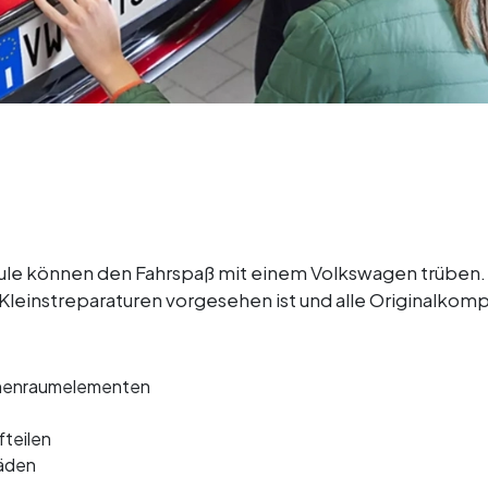
Beule können den Fahrspaß mit einem Volkswagen trüben. 
r Kleinstreparaturen vorgesehen ist und alle Originalko
Innenraumelementen
teilen
äden