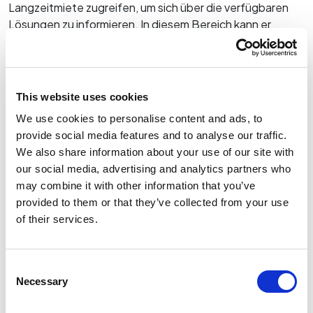
Langzeitmiete zugreifen, um sich über die verfügbaren
Lösungen zu informieren. In diesem Bereich kann er
Informationen über den Dienst, die Vorteile der
Langzeitmiete, die Nutzungsmodalitäten sowie etwaige
Angebote oder verfügbare Fahrzeuge einsehen.
● Die Website zum Thema Outdoor aufrufen: Der Nutzer
This website uses cookies
kann den auf der Website im Sekundärmenü vorhandenen
We use cookies to personalise content and ads, to
Link nutzen, um das dem Outdoor-Bereich gewidmete
provide social media features and to analyse our traffic.
Portal aufzurufen und die entsprechenden Inhalte,
We also share information about your use of our site with
Dienstleistungen und Produkte einzusehen.
our social media, advertising and analytics partners who
● Auf den B2B-Bereich zugreifen: Der Nutzer kann über
may combine it with other information that you’ve
das Sekundärmenü und die entsprechende Menüoption
provided to them or that they’ve collected from your use
auf den B2B-Bereich des Unternehmens zugreifen.
of their services.
● Sich auf eine Stelle bewerben: Über das Hauptmenü
und die Auswahl des entsprechenden Unterpunkts kann
der Nutzer auf den Bereich für Karrieremöglichkeiten
Consent
zugreifen und die offenen Stellen einsehen. Außerdem
Necessary
Selection
hat er die Möglichkeit, ein Formular auszufüllen und seinen
Lebenslauf hochzuladen, um sich zu bewerben.