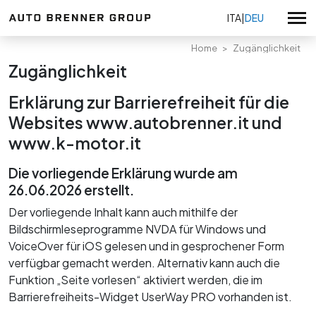
ITA
|
DEU
Home
Zugänglichkeit
Zugänglichkeit
Volkswagen
Erklärung zur Barrierefreiheit für die
Volkswagen Nutzfahrzeuge
Websites www.autobrenner.it und
Gebrauchtwagen
www.k-motor.it
Audi Service
Alle Aktionen
Skoda Service
Verkaufsangebote
Die vorliegende Erklärung wurde am
Alle Standorte
Seat Service
26.06.2026 erstellt.
Volkswagen Angebote
Auto Brenner Bozen
Nutzfahrzeuge Angebote
KIA
Der vorliegende Inhalt kann auch mithilfe der
Über uns
Auto Brenner Meran
KIA Angebote
Bildschirmleseprogramme NVDA für Windows und
Zertifizierungen
Auto Brenner Brixen
VoiceOver für iOS gelesen und in gesprochener Form
Serviceaktionen
Volkswagen Neuwagen
Arbeiten Sie mit uns
Auto Brenner Bruneck
verfügbar gemacht werden. Alternativ kann auch die
Volkswagen Gebrauchtwagen
Auto Brenner Gebraucht Bozen
Funktion „Seite vorlesen“ aktiviert werden, die im
Datenschutzerklärung
Nutzfahrzeuge Neuwagen
Barrierefreiheits-Widget UserWay PRO vorhanden ist.
Auto Brenner Gebraucht & Kia Verkauf Brixen
Whistleblowing
Nutzfahrzeuge Gebrauchtwagen