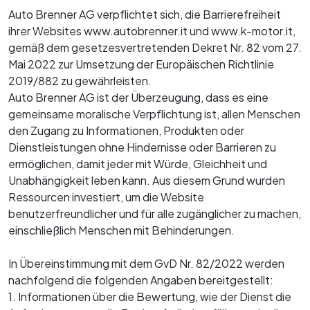
Langzeitmiete
K-Motor Bozen
Auto Brenner AG verpflichtet sich, die Barrierefreiheit
K-Motor Bruneck
Kia Neuwagen
ihrer Websites www.autobrenner.it und www.k-motor.it,
Bewerten Sie Ihren Gebrauchtwagen
Kia Gebrauchtwagen
gemäß dem gesetzesvertretenden Dekret Nr. 82 vom 27.
Finanzierung
Mai 2022 zur Umsetzung der Europäischen Richtlinie
Servicetermin buchen
Versicherung
2019/882 zu gewährleisten.
Räder und Reifen
Auto Brenner AG ist der Überzeugung, dass es eine
Myvanture
Express Service
gemeinsame moralische Verpflichtung ist, allen Menschen
Outdoor Shop
den Zugang zu Informationen, Produkten oder
Ersatzteile und Zubehör
B2B‑Bereich
Dienstleistungen ohne Hindernisse oder Barrieren zu
Karosserie
ermöglichen, damit jeder mit Würde, Gleichheit und
Revision
Unabhängigkeit leben kann. Aus diesem Grund wurden
Service Plus
Ressourcen investiert, um die Website
benutzerfreundlicher und für alle zugänglicher zu machen,
Reach
einschließlich Menschen mit Behinderungen.
In Übereinstimmung mit dem GvD Nr. 82/2022 werden
nachfolgend die folgenden Angaben bereitgestellt:
1. Informationen über die Bewertung, wie der Dienst die