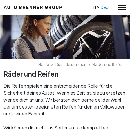
ITA
|
DEU
Volkswagen
Volkswagen Nutzfahrzeuge
Gebrauchtwagen
Audi Service
Alle Aktionen
Home
Dienstleistungen
Räder und Reifen
Skoda Service
Verkaufsangebote
Räder und Reifen
Alle Standorte
Seat Service
Volkswagen Angebote
Auto Brenner Bozen
Die Reifen spielen eine entscheidende Rolle für die
Nutzfahrzeuge Angebote
KIA
Über uns
Auto Brenner Meran
Sicherheit deines Autos. Wenn es Zeit ist, sie zu ersetzen,
KIA Angebote
Zertifizierungen
Auto Brenner Brixen
wende dich an uns: Wir beraten dich gerne bei der Wahl
Serviceaktionen
Volkswagen Neuwagen
Arbeiten Sie mit uns
der am besten geeigneten Reifen für deinen Volkswagen
Auto Brenner Bruneck
Volkswagen Gebrauchtwagen
und deinen Fahrstil.
Auto Brenner Gebraucht Bozen
Datenschutzerklärung
Nutzfahrzeuge Neuwagen
Auto Brenner Gebraucht & Kia Verkauf Brixen
Whistleblowing
Wir können dir auch das Sortiment an kompletten
Nutzfahrzeuge Gebrauchtwagen