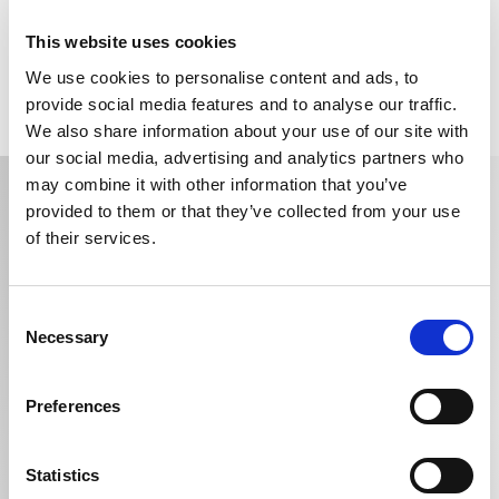
6,00 €
+ MwSt. für die gründliche
Reinigung/Felge
This website uses cookies
We use cookies to personalise content and ads, to
provide social media features and to analyse our traffic.
We also share information about your use of our site with
our social media, advertising and analytics partners who
may combine it with other information that you’ve
Prenota il tuo intervento Service
provided to them or that they’ve collected from your use
of their services.
Nome *
Consent
Cognome *
Necessary
Selection
e-mail *
Preferences
Telefono *
Statistics