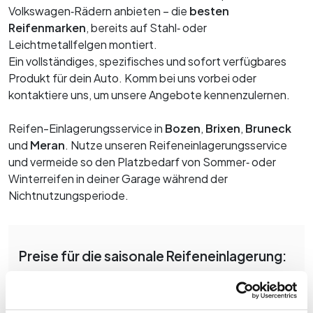
Langzeitmiete
K-Motor Bozen
Volkswagen‑Rädern anbieten – die
besten
K-Motor Bruneck
Kia Neuwagen
Reifenmarken
, bereits auf Stahl‑ oder
Bewerten Sie Ihren Gebrauchtwagen
Kia Gebrauchtwagen
Leichtmetallfelgen montiert.
Finanzierung
Ein vollständiges, spezifisches und sofort verfügbares
Servicetermin buchen
Versicherung
Produkt für dein Auto. Komm bei uns vorbei oder
Räder und Reifen
kontaktiere uns, um unsere Angebote kennenzulernen.
Myvanture
Express Service
Outdoor Shop
Reifen-Einlagerungsservice in
Bozen
,
Brixen
,
Bruneck
Ersatzteile und Zubehör
B2B‑Bereich
und
Meran
. Nutze unseren Reifeneinlagerungsservice
Karosserie
und vermeide so den Platzbedarf von Sommer‑ oder
Revision
Winterreifen in deiner Garage während der
Nichtnutzungs­periode.
Service Plus
Reach
Preise für die saisonale Reifeneinlagerung:
10 €
+ MwSt. pro einzelnen Reifen
11 €
+ MwSt. pro komplettes Rad