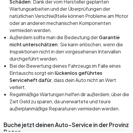
Langzeitmiete
K-Motor Bozen
Schäden
: Dank der vom Hersteller geplanten
K-Motor Bruneck
Kia Neuwagen
Wartungsarbeiten und der Überprüfungen der
Bewerten Sie Ihren Gebrauchtwagen
natürlichen Verschleißteile können Probleme am Motor
Kia Gebrauchtwagen
oder an anderen mechanischen Komponenten
Finanzierung
Servicetermin buchen
vermieden werden.
Versicherung
Außerdem sollte man die Bedeutung der
Garantie
Räder und Reifen
Myvanture
nicht unterschätzen
: Sie kann erlöschen, wenn die
Express Service
Outdoor Shop
Inspektionen nicht in den vorgesehenen Intervallen
Ersatzteile und Zubehör
durchgeführt werden.
B2B‑Bereich
Karosserie
Bei der Bewertung deines Fahrzeugs im Falle eines
Eintauschs sorgt ein
lückenlos geführtes
Revision
Serviceheft dafür
, dass dein Auto nicht an Wert
Service Plus
verliert.
Reach
Regelmäßige Wartungen helfen dir außerdem, über die
Zeit Geld zu sparen, da unerwartete und teure
außerplanmäßige Reparaturen vermieden werden.
Buche jetzt deinen Auto-Service in der Provinz
Bozen