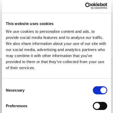
Um unseren Werkstattservice zu buchen, fülle einfach
das
untenstehende Formular
aus – ein Mitarbeiter wird
sich so schnell wie möglich bei dir melden. Alternativ
This website uses cookies
kannst du uns auch in Bozen, Meran, Brixen oder Bruneck
besuchen: Unsere erfahrenen Mechaniker erfüllen gerne
We use cookies to personalise content and ads, to
all deine Wünsche.
provide social media features and to analyse our traffic.
We also share information about your use of our site with
our social media, advertising and analytics partners who
may combine it with other information that you’ve
provided to them or that they’ve collected from your use
Buchen Sie Ihren Auto-Service
of their services.
Vorname *
Consent
Necessary
Selection
Nachname *
Preferences
Email *