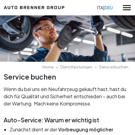
ITA
|
DEU
Volkswagen
Volkswagen Nutzfahrzeuge
Gebrauchtwagen
Audi Service
Alle Aktionen
Home
Dienstleistungen
Service buchen
Skoda Service
Verkaufsangebote
Service buchen
Alle Standorte
Seat Service
Volkswagen Angebote
Auto Brenner Bozen
Wenn du bei uns ein Neufahrzeug gekauft hast, hast du
Nutzfahrzeuge Angebote
KIA
Über uns
Auto Brenner Meran
dich für Qualität und Sicherheit entschieden – auch bei
KIA Angebote
Zertifizierungen
Auto Brenner Brixen
der Wartung. Mach keine Kompromisse.
Serviceaktionen
Volkswagen Neuwagen
Arbeiten Sie mit uns
Auto Brenner Bruneck
Volkswagen Gebrauchtwagen
Auto Brenner Gebraucht Bozen
Auto-Service: Warum er wichtig ist
Datenschutzerklärung
Nutzfahrzeuge Neuwagen
Auto Brenner Gebraucht & Kia Verkauf Brixen
Whistleblowing
Zunächst dient er der
Vorbeugung möglicher
Nutzfahrzeuge Gebrauchtwagen