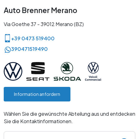
Langzeitmiete
K-Motor Bozen
K-Motor Bruneck
Auto Brenner Merano
Kia Neuwagen
Bewerten Sie Ihren Gebrauchtwagen
Kia Gebrauchtwagen
Via Goethe 37 - 39012 Merano (BZ)
Finanzierung
Servicetermin buchen
Versicherung
+39 0473 519400
Räder und Reifen
Myvanture
390471519490
Express Service
Outdoor Shop
Ersatzteile und Zubehör
B2B‑Bereich
Karosserie
Revision
Service Plus
Information anfordern
Reach
Wählen Sie die gewünschte Abteilung aus und entdecken
Sie die Kontaktinformationen.