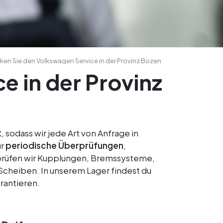
en Sie den Volkswagen Service in der Provinz Bozen
e in der Provinz
t
, sodass wir jede Art von Anfrage in
ür
periodische Überprüfungen
,
erprüfen wir Kupplungen, Bremssysteme,
Scheiben. In unserem Lager findest du
rantieren.