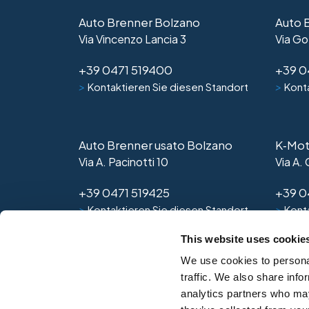
Auto Brenner Bolzano
Auto 
Via Vincenzo Lancia 3
Via Go
+39 0471 519400
+39 0
>
>
Kontaktieren Sie diesen Standort
Konta
Auto Brenner usato Bolzano
K‑Mot
Via A. Pacinotti 10
Via A.
+39 0471 519425
+39 0
>
>
Kontaktieren Sie diesen Standort
Konta
This website uses cookie
We use cookies to personal
traffic. We also share info
analytics partners who may