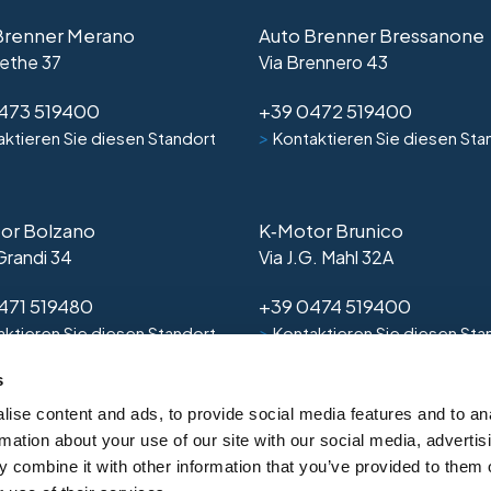
Brenner Merano
Auto Brenner Bressanone
ethe 37
Via Brennero 43
473 519400
+39 0472 519400
>
ktieren Sie diesen Standort
Kontaktieren Sie diesen Sta
or Bolzano
K‑Motor Brunico
 Grandi 34
Via J.G. Mahl 32A
471 519480
+39 0474 519400
>
ktieren Sie diesen Standort
Kontaktieren Sie diesen Sta
s
ise content and ads, to provide social media features and to an
rmation about your use of our site with our social media, advertis
 combine it with other information that you’ve provided to them o