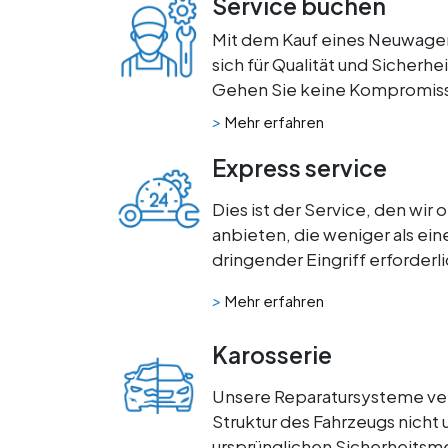
Service buchen
Mit dem Kauf eines Neuwagen
sich für Qualität und Sicherhe
Gehen Sie keine Kompromiss
>
Mehr erfahren
Express service
Dies ist der Service, den wir 
anbieten, die weniger als ei
dringender Eingriff erforderlic
>
Mehr erfahren
Karosserie
Unsere Reparatursysteme ver
Struktur des Fahrzeugs nicht u
ursprünglichen Sicherheitsm