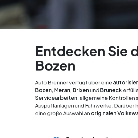
Entdecken Sie d
Bozen
Auto Brenner verfügt über eine
autorisie
Bozen
,
Meran
,
Brixen
und
Bruneck
erfüll
Servicearbeiten
, allgemeine Kontrollen
Auspuffanlagen und Fahrwerke. Darüber hi
eine große Auswahl an
originalen Volksw