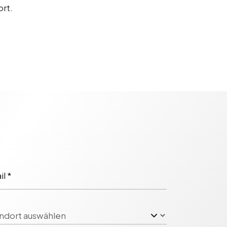
rt.
l *