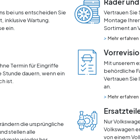
Räder und
s bei uns entscheiden Sie
Vertrauen Sie 
it, inklusive Wartung.
Montage Ihrer
e ein.
Sortiment an 
>
Mehr erfahren
Vorrevisi
Mit unserem e
ohne Termin für Eingriffe
behördliche F
ne Stunde dauern, wenn ein
Vertrauen Sie
h ist.
an.
>
Mehr erfahren
Ersatzteil
Nur Volkswagen
ändern die ursprüngliche
Volkswagen ent
nd stellen alle
von einem Vol
erkmale wieder her.