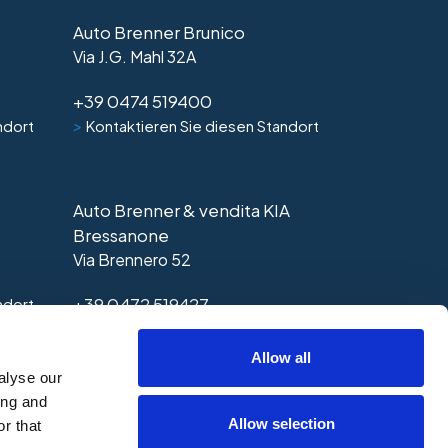
Auto Brenner Brunico
Via J.G. Mahl 32A
+39 0474 519400
>
ndort
Kontaktieren Sie diesen Standort
Auto Brenner & vendita KIA
Bressanone
Via Brennero 52
+39 0472 519427
ndort
>
Kontaktieren Sie diesen Standort
Allow all
alyse our
ing and
Allow selection
r that