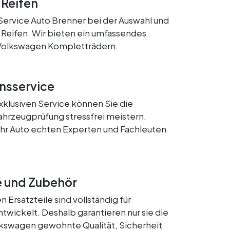
 Reifen
Service Auto Brenner bei der Auswahl und
 Reifen. Wir bieten ein umfassendes
Volkswagen Kompletträdern.
onsservice
xklusiven Service können Sie die
ahrzeugprüfung stressfrei meistern.
 Ihr Auto echten Experten und Fachleuten
e und Zubehör
 Ersatzteile sind vollständig für
wickelt. Deshalb garantieren nur sie die
kswagen gewohnte Qualität, Sicherheit