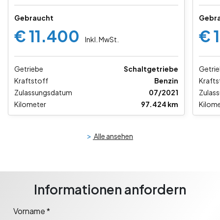
Gebraucht
Gebr
€ 11.400
€ 
Inkl. MwSt.
Getriebe
Schaltgetriebe
Getri
Kraftstoff
Benzin
Krafts
Zulassungsdatum
07/2021
Zulas
Kilometer
97.424 km
Kilome
>
Alle ansehen
Informationen anfordern
Vorname *