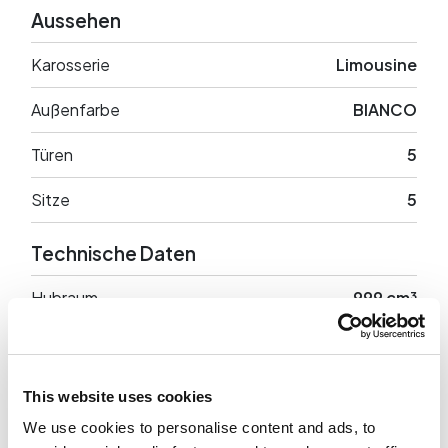
Aussehen
Karosserie
Limousine
Außenfarbe
BIANCO
Türen
5
Sitze
5
Technische Daten
Hubraum
999 cm³
Leistung
80 PS
Antrieb
Anteriore
This website uses cookies
We use cookies to personalise content and ads, to
Leergewicht
1116 Kg