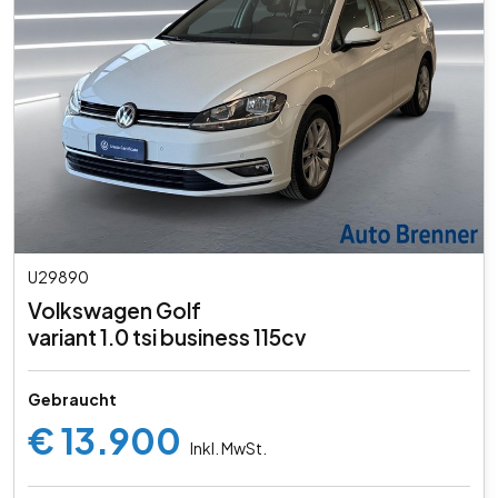
U29890
Volkswagen Golf
variant 1.0 tsi business 115cv
Gebraucht
€ 13.900
Inkl. MwSt.