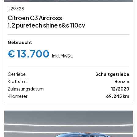
U29328
Citroen C3 Aircross
1.2 puretech shine s&s 110cv
Gebraucht
€ 13.700
Inkl. MwSt.
Getriebe
Schaltgetriebe
Kraftstoff
Benzin
Zulassungsdatum
12/2020
Kilometer
69.245 km