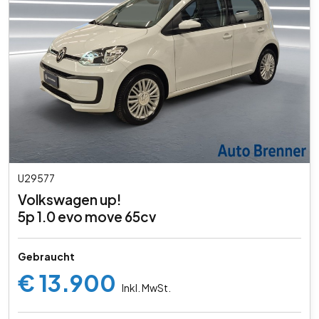
U29577
Volkswagen up!
5p 1.0 evo move 65cv
Gebraucht
€ 13.900
Inkl. MwSt.