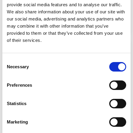
provide social media features and to analyse our traffic.
Getriebe
Schaltgetriebe
We also share information about your use of our site with
Kraftstoff
Benzin
our social media, advertising and analytics partners who
Zulassungsdatum
08/2022
may combine it with other information that you’ve
Kilometer
33.510 km
provided to them or that they’ve collected from your use
of their services.
Consent
Necessary
Selection
Preferences
Statistics
Marketing