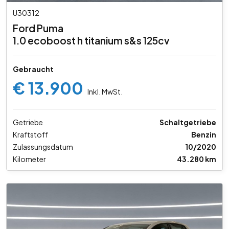
U30312
Ford Puma
1.0 ecoboost h titanium s&s 125cv
Gebraucht
€ 13.900
Inkl. MwSt.
Getriebe
Schaltgetriebe
Kraftstoff
Benzin
Zulassungsdatum
10/2020
Kilometer
43.280 km