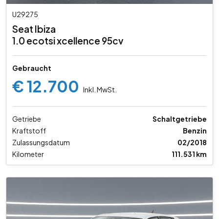
U29275
Seat Ibiza
1.0 ecotsi xcellence 95cv
Gebraucht
€ 12.700
Inkl. MwSt.
Getriebe
Schaltgetriebe
Kraftstoff
Benzin
Zulassungsdatum
02/2018
Kilometer
111.531 km