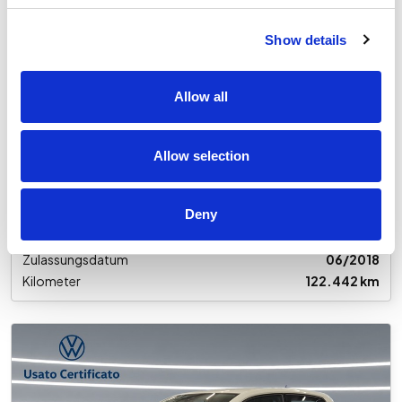
U29021
Show details
Volkswagen Polo
5p 1.6 tdi trendline 80cv
Allow all
Gebraucht
€ 13.700
Allow selection
Inkl. MwSt.
Deny
Getriebe
Schaltgetriebe
Kraftstoff
Diesel
Zulassungsdatum
06/2018
Kilometer
122.442 km