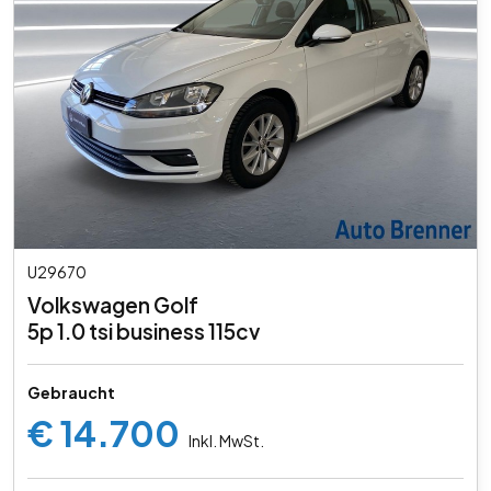
U29670
Volkswagen Golf
5p 1.0 tsi business 115cv
Gebraucht
€ 14.700
Inkl. MwSt.