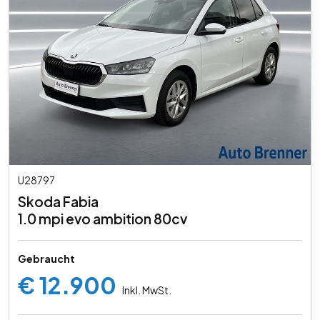
U28797
Skoda Fabia
1.0 mpi evo ambition 80cv
Gebraucht
€ 12.900
Inkl. MwSt.