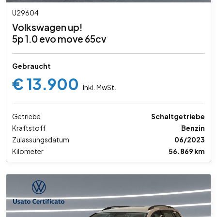
U29604
Volkswagen up!
5p 1.0 evo move 65cv
Gebraucht
€ 13.900
Inkl. MwSt.
Getriebe
Schaltgetriebe
Kraftstoff
Benzin
Zulassungsdatum
06/2023
Kilometer
56.869 km