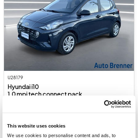
U28179
Hyundai i10
1.0 mpi tech connect pack
Gebraucht
€ 13.700
Inkl. MwSt.
This website uses cookies
We use cookies to personalise content and ads, to