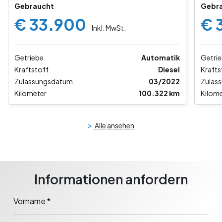
Gebraucht
Gebr
€ 33.900
€ 
Inkl. MwSt.
Getriebe
Automatik
Getri
Kraftstoff
Diesel
Krafts
Zulassungsdatum
03/2022
Zulas
Kilometer
100.322 km
Kilome
>
Alle ansehen
Informationen anfordern
Vorname *