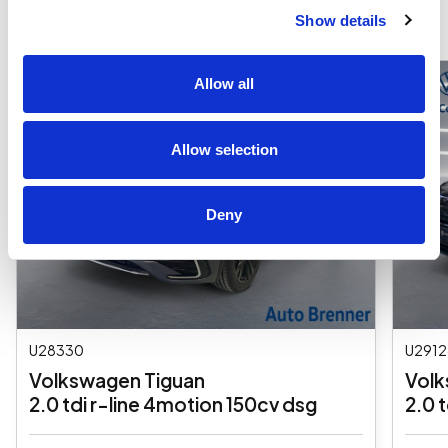
Show details
Allow all
Allow selection
Deny
U28330
U2912
Volkswagen Tiguan
Volk
2.0 tdi r-line 4motion 150cv dsg
2.0 t