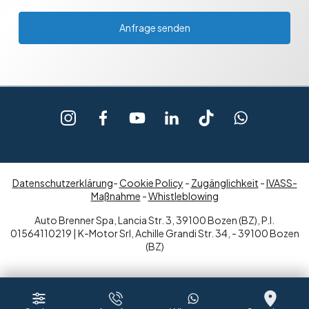
Anfrage senden
Datenschutzerklärung
-
Cookie Policy
-
Zugänglichkeit
-
IVASS-
Maßnahme
-
Whistleblowing
Auto Brenner Spa, Lancia Str. 3, 39100 Bozen (BZ), P.I.
01564110219 | K-Motor Srl, Achille Grandi Str. 34, - 39100 Bozen
(BZ)