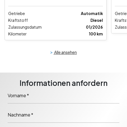
Getriebe
Automatik
Getri
Kraftstoff
Diesel
Krafts
Zulassungsdatum
01/2026
Zulas
Kilometer
100 km
>
Alle ansehen
Informationen anfordern
Vorname *
Nachname *