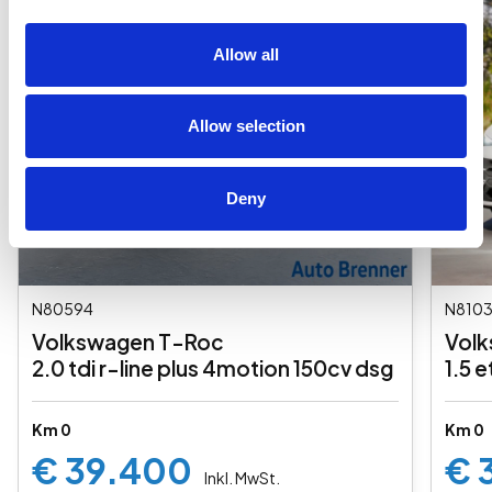
Allow all
Allow selection
Deny
N80594
N810
Volkswagen T-Roc
Vol
2.0 tdi r-line plus 4motion 150cv dsg
1.5 e
Km 0
Km 0
€ 39.400
€ 
Inkl. MwSt.