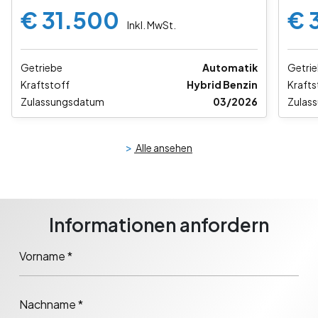
€ 31.500
€ 
Inkl. MwSt.
Getriebe
Automatik
Getri
Kraftstoff
Hybrid Benzin
Krafts
Zulassungsdatum
03/2026
Zulas
>
Alle ansehen
Informationen anfordern
Vorname *
Nachname *