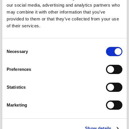
our social media, advertising and analytics partners who
Optionale Ausstattung
may combine it with other information that you’ve
provided to them or that they’ve collected from your use
of their services.
Serienausstattung
Consent
Necessary
Selection
Verbrauch und Emissionen
Preferences
Beschreibung
Statistics
Marketing
Diese Fahrzeuge könnten Sie
interessieren
Show details