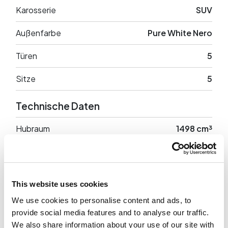
Karosserie
SUV
Außenfarbe
Pure White Nero
Türen
5
Sitze
5
Technische Daten
Hubraum
1498 cm³
Leistung
150 PS
Antrieb
Anteriore
This website uses cookies
Leergewicht
1474 Kg
We use cookies to personalise content and ads, to
provide social media features and to analyse our traffic.
We also share information about your use of our site with