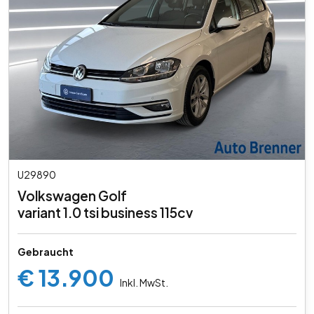
U29890
Volkswagen Golf
variant 1.0 tsi business 115cv
Gebraucht
€ 13.900
Inkl. MwSt.