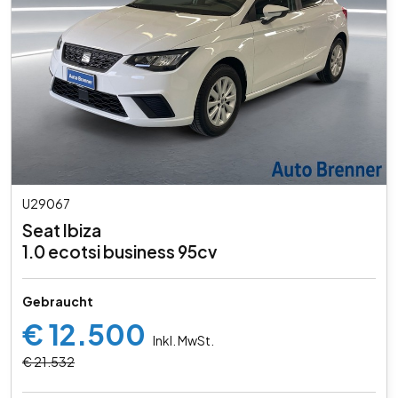
U29067
Seat Ibiza
1.0 ecotsi business 95cv
Gebraucht
€ 12.500
Inkl. MwSt.
€ 21.532