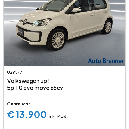
U29577
Volkswagen up!
5p 1.0 evo move 65cv
Gebraucht
€ 13.900
Inkl. MwSt.