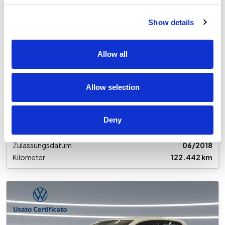
U29021
Show details
Volkswagen Polo
5p 1.6 tdi trendline 80cv
Allow all
Gebraucht
€ 13.700
Allow selection
Inkl. MwSt.
Deny
Getriebe
Schaltgetriebe
Kraftstoff
Diesel
Zulassungsdatum
06/2018
Kilometer
122.442 km