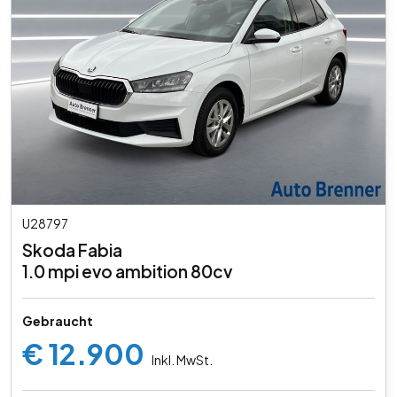
U28797
Skoda Fabia
1.0 mpi evo ambition 80cv
Gebraucht
€ 12.900
Inkl. MwSt.