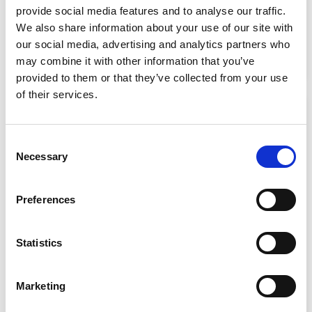
provide social media features and to analyse our traffic.
Getriebe
Schaltgetriebe
We also share information about your use of our site with
Kraftstoff
Benzin
our social media, advertising and analytics partners who
Zulassungsdatum
08/2022
may combine it with other information that you’ve
Kilometer
33.510 km
provided to them or that they’ve collected from your use
of their services.
Consent
Necessary
Selection
Preferences
Statistics
Marketing