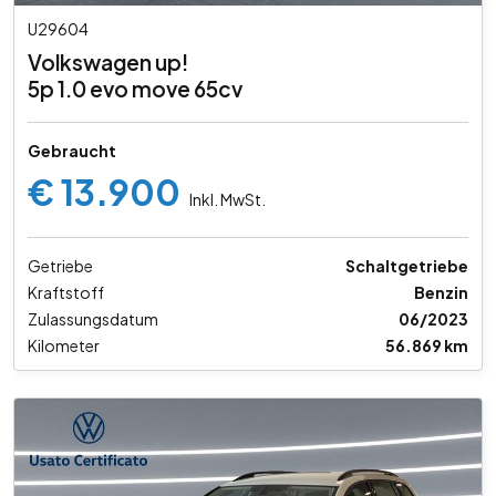
U29604
Volkswagen up!
5p 1.0 evo move 65cv
Gebraucht
€ 13.900
Inkl. MwSt.
Getriebe
Schaltgetriebe
Kraftstoff
Benzin
Zulassungsdatum
06/2023
Kilometer
56.869 km