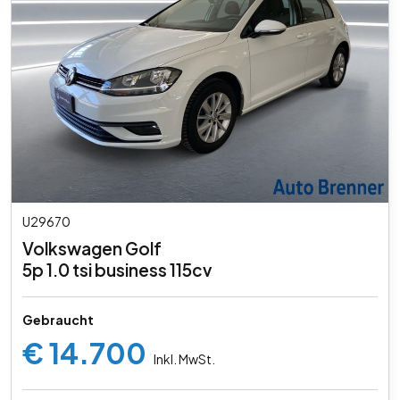
U29670
Volkswagen Golf
5p 1.0 tsi business 115cv
Gebraucht
€ 14.700
Inkl. MwSt.