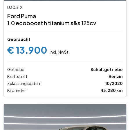
U30312
Ford Puma
1.0 ecoboost h titanium s&s 125cv
Gebraucht
€ 13.900
Inkl. MwSt.
Getriebe
Schaltgetriebe
Kraftstoff
Benzin
Zulassungsdatum
10/2020
Kilometer
43.280 km