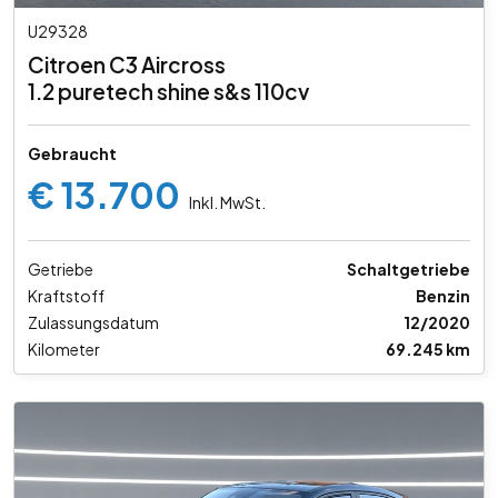
U29328
Citroen C3 Aircross
1.2 puretech shine s&s 110cv
Gebraucht
€ 13.700
Inkl. MwSt.
Getriebe
Schaltgetriebe
Kraftstoff
Benzin
Zulassungsdatum
12/2020
Kilometer
69.245 km