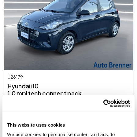
U28179
Hyundai i10
1.0 mpi tech connect pack
Gebraucht
€ 13.700
Inkl. MwSt.
This website uses cookies
We use cookies to personalise content and ads, to