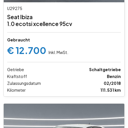
U29275
Seat Ibiza
1.0 ecotsi xcellence 95cv
Gebraucht
€ 12.700
Inkl. MwSt.
Getriebe
Schaltgetriebe
Kraftstoff
Benzin
Zulassungsdatum
02/2018
Kilometer
111.531 km