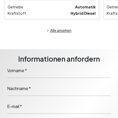
Getriebe
Automatik
Getri
Kraftstoff
Hybrid Diesel
Krafts
>
Alle ansehen
Informationen anfordern
Vorname *
Nachname *
E-mail *