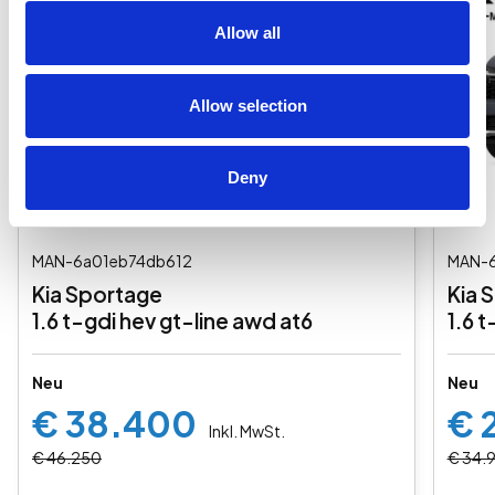
Allow all
Allow selection
Deny
MAN-6a01eb74db612
MAN-
Kia Sportage
Kia 
1.6 t-gdi hev gt-line awd at6
1.6 
Neu
Neu
€ 38.400
€ 
Inkl. MwSt.
€ 46.250
€ 34.