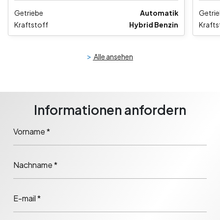
Getriebe
Automatik
Getri
Kraftstoff
Hybrid Benzin
Krafts
>
Alle ansehen
Informationen anfordern
Vorname *
Nachname *
E-mail *