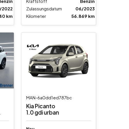
Benzin
Kraftstoff
Benzin
2/2022
Zulassungsdatum
06/2023
140 km
Kilometer
56.869 km
MAN-6a0dd1ed787bc
Kia Picanto
1.0 gdi urban
Neu