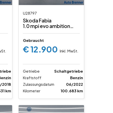
U28797
Skoda Fabia
1.0 mpi evo ambition
80cv
Gebraucht
€ 12.900
wSt.
Inkl. MwSt.
triebe
Getriebe
Schaltgetriebe
Benzin
Kraftstoff
Benzin
/2018
Zulassungsdatum
06/2022
531 km
Kilometer
100.683 km