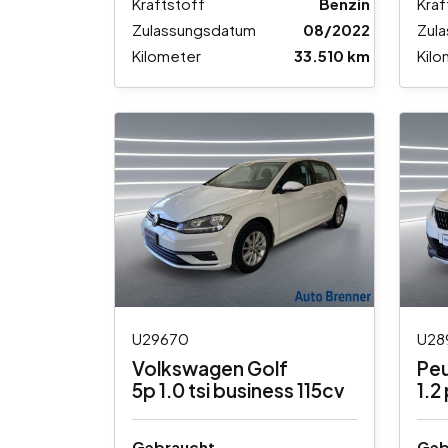
Kraftstoff
Benzin
Kraf
Zulassungsdatum
08/2022
Zul
Kilometer
33.510 km
Kilo
U29670
U28
Volkswagen Golf
Pe
5p 1.0 tsi business 115cv
1.2
110
Gebraucht
Geb