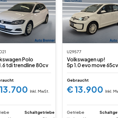
021
U29577
lkswagen Polo
Volkswagen up!
1.6 tdi trendline 80cv
5p 1.0 evo move 65cv
raucht
Gebraucht
 13.700
€ 13.900
Inkl. MwSt.
Inkl. M
riebe
Schaltgetriebe
Getriebe
Schaltge