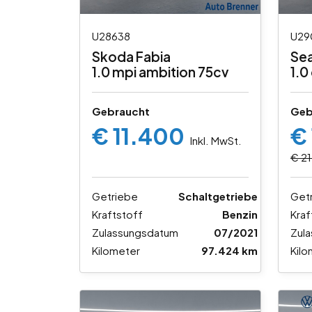
U28638
U29
Skoda Fabia
Sea
1.0 mpi ambition 75cv
1.0
Gebraucht
Geb
€ 11.400
€
Inkl. MwSt.
€ 21
Getriebe
Schaltgetriebe
Get
Kraftstoff
Benzin
Kraf
Zulassungsdatum
07/2021
Zul
Kilometer
97.424 km
Kilo