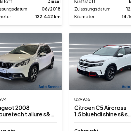
tstoff
Diesel
Kraftstoff
assungsdatum
06/2018
Zulassungsdatum
1
meter
122.442 km
Kilometer
14.
974
U29935
ugeot 2008
Citroen C5 Aircross
 puretech t allure s&s
1.5 bluehdi shine s&s
cv eat6 my19
130cv
raucht
Gebraucht