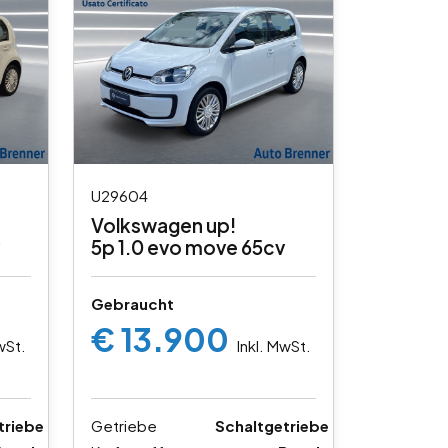
U29604
Volkswagen up!
5p 1.0 evo move 65cv
Gebraucht
€ 13.900
wSt.
Inkl. MwSt.
triebe
Getriebe
Schaltgetriebe