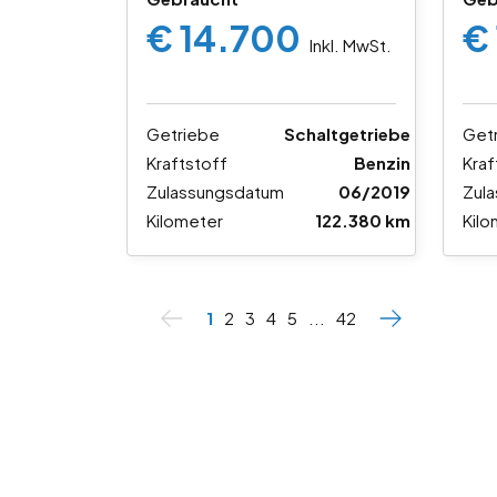
€ 14.700
€
Inkl. MwSt.
Getriebe
Schaltgetriebe
Get
Kraftstoff
Benzin
Kraf
Zulassungsdatum
06/2019
Zul
Kilometer
122.380 km
Kilo
1
2
3
4
5
...
42