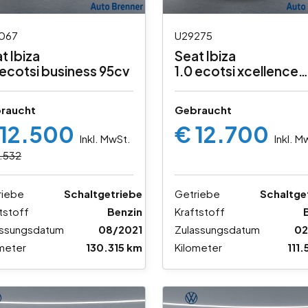
067
U29275
t Ibiza
Seat Ibiza
 ecotsi business 95cv
1.0 ecotsi xcellence
95cv
raucht
Gebraucht
 12.500
€ 12.700
Inkl. MwSt.
Inkl. M
.532
riebe
Schaltgetriebe
Getriebe
Schaltge
tstoff
Benzin
Kraftstoff
assungsdatum
08/2021
Zulassungsdatum
02
meter
130.315 km
Kilometer
111.