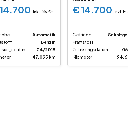
 14.700
€ 14.700
Inkl. MwSt.
Inkl. 
riebe
Automatik
Getriebe
Schaltge
tstoff
Benzin
Kraftstoff
assungsdatum
04/2019
Zulassungsdatum
06
meter
47.095 km
Kilometer
94.6