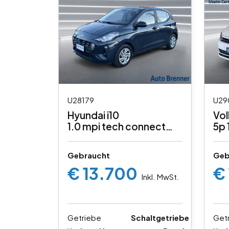
U28179
U29
Hyundai i10
Vo
1.0 mpi tech connect
5p 
pack
Gebraucht
Geb
€ 13.700
€
Inkl. MwSt.
Getriebe
Schaltgetriebe
Get